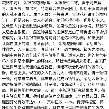
减肥中药1、金银花减肥原理：金银花性甘寒，善于清热解
毒、降火气、祛湿气，特别适合在夏天服用，但对于脾胃虚弱
的人就不适合了。适合人群：一般来说，金银花的适用范围相
当广，但是只有一类人不适合。她们吃得不多，但脂肪不少。
这就是内分泌紊乱造成的肥胖，如果你是这样的状况，那就不
太适合金银花。一般这种类型的肥胖都是由于脾胃虚弱不协调
造成的，所以金银花就很有可能加剧这种不协调，加重肥胖，
让你在减肥的路上背道而驰。2、柴胡减肥原理：柴胡味苦，
性微寒，入肝肾二经，具疏肝利胆、疏气解郁、散火之功效。
柴胡中独特的皂苷成分具有降脂作用。适合人群：你的脾气好
吗？若你是个暴脾气的胖MM，那就泡些柴胡来喝吧，由于肝
脏是调节脂肪代谢的重要器官，情绪不稳会影响肝的运作失
衡，造成肥胖。现在的女人们压力大，情绪不稳定，饥一顿饱
一顿，时常暴饮暴食，体重最容易成为牺牲品。柴胡入茶还可
同时解决你经常的胸闷，肚子胀，情绪起伏不定，经期***胀
痛，烦躁等肥胖并发症。3、荷叶中药现代研究结果表明，荷
叶有降血脂作用。荷叶煎剂治疗高脂血症，1个疗程20日，降
胆固醇总有效率达91.3%，其中显效37.8%。有资料报道，荷
叶中的生物碱有降血脂作用，且临床上常用于肥胖症的治疗。