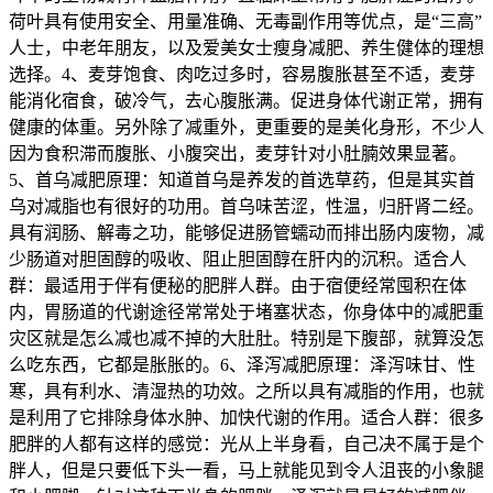
荷叶具有使用安全、用量准确、无毒副作用等优点，是“三高”
人士，中老年朋友，以及爱美女士瘦身减肥、养生健体的理想
选择。4、麦芽饱食、肉吃过多时，容易腹胀甚至不适，麦芽
能消化宿食，破冷气，去心腹胀满。促进身体代谢正常，拥有
健康的体重。另外除了减重外，更重要的是美化身形，不少人
因为食积滞而腹胀、小腹突出，麦芽针对小肚腩效果显著。
5、首乌减肥原理：知道首乌是养发的首选草药，但是其实首
乌对减脂也有很好的功用。首乌味苦涩，性温，归肝肾二经。
具有润肠、解毒之功，能够促进肠管蠕动而排出肠内废物，减
少肠道对胆固醇的吸收、阻止胆固醇在肝内的沉积。适合人
群：最适用于伴有便秘的肥胖人群。由于宿便经常囤积在体
内，胃肠道的代谢途径常常处于堵塞状态，你身体中的减肥重
灾区就是怎么减也减不掉的大肚肚。特别是下腹部，就算没怎
么吃东西，它都是胀胀的。6、泽泻减肥原理：泽泻味甘、性
寒，具有利水、清湿热的功效。之所以具有减脂的作用，也就
是利用了它排除身体水肿、加快代谢的作用。适合人群：很多
肥胖的人都有这样的感觉：光从上半身看，自己决不属于是个
胖人，但是只要低下头一看，马上就能见到令人沮丧的小象腿