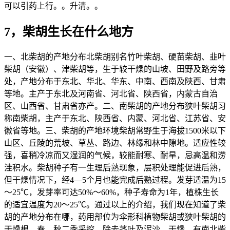
可以引药上行。。升清。。
7，柴胡生长在什么地方
一、北柴胡的产地分布北柴胡别名竹叶柴胡、硬苗柴胡、韭叶
柴胡（安徽）、津柴胡等，生于较干燥的山坡、田野及路旁等
处，产地分布于东北、华北、华东、中南、西南及陕西、甘肃
等地。主产于东北及河南省、河北省、陕西省，内蒙古自治
区、山西省、甘肃省亦产。二、南柴胡的产地分布狭叶柴胡习
称南柴胡，主产于东北、陕西省、内蒙、河北省、江苏省、安
徽省等地。三、柴胡的产地环境柴胡常野生于海拔1500米以下
山区、丘陵的荒坡、草丛、路边、林缘和林中隙地。适应性较
强，喜稍冷凉而又湿润的气候，较能耐寒、耐旱，忌高温和涝
洼积水。柴胡种子有一生理后熟现象，层积处理能促进后熟，
但干燥情况下，经4—5个月也能完成后熟过程。发芽适温为15
～25℃，发芽率可达50%～60%，种子寿命为1年，植株生长
的适宜温度为20～25℃。通过以上的介绍，我们现在知道了柴
胡的产地分布在哪，药用部位为伞形科植物柴胡或狭叶柴胡的
干燥根，春、秋二季采挖，除去茎叶及泥沙，干燥，有南北柴