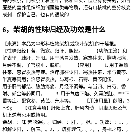
等的枝条，而枝条上着生叶，花和果实，但也有特殊的，如甘
蔗茎的营养组织细胞储藏糖类等物质，还有山核桃的茎分枝变
成刺，保护自己，也有的很软的
6，柴胡的性味归经及功效是什么
【来源】本品为伞形科植物柴胡.或狭叶柴胡.的干燥根。
【性味归经】苦，微寒。归肝、胆经。 【功能主治】和
解表里，疏肝，升阳。用于感冒发热，寒热往来，胸胁胀痛，
月经不调，子官脱垂，脱肛。 【应用】 1. 用于寒热
往来、感冒发热等症。治疗邪在少阳、寒热往来，常与黄芩、
半夏等同用；治感冒发热，与葛根、石膏、黄芩配伍。 2.
用于肝气郁结、胁肋疼痛、月经不调等。与当归、白芍、香
附、郁金等药同用。 3. 用于气虚下陷、久泻脱肛、***下
垂等症。配党参、黄芪、升麻等。 【用法用量】煎服，3
～9g 【注意事项】肝阳上亢，肝风内动，阴虚火旺及气
机上逆者忌用或慎用。
柴胡：：味 苦 微寒。。归经：：肝，，胆。。功效：：1，，
和解少阳，，解表。。2，，疏肝理气。。3，，舟楫之药，，