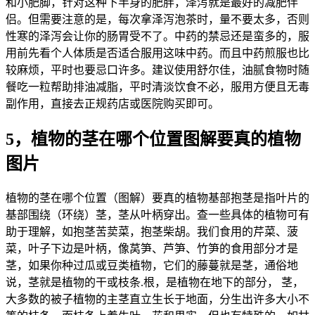
和小肥脚，针对这种下半身的肥胖，泽泻就是最好的减肥伴
侣。但需要注意的是，每次拿泽泻泡茶时，量不要太多，否则
性寒的泽泻会让你的肠胃受不了。中药的禁忌还是蛮多的，服
用前先看个人体质是否适合服用这味中药。而且中药煎服也比
较麻烦，平时也要忌口许多。建议使用舒尔佳，油腻食物时随
餐吃一粒帮助排油减脂，平时清淡饮食不必，服用方便且无毒
副作用，直接去正规药店或医院购买即可。
5，植物的茎在哪个位置图解要真的植物
图片
植物的茎在哪个位置（图解）要真的植物基部抱茎是指叶片的
基部围绕（环绕）茎，茎从叶柄穿出。查一些具体的植物可有
助于理解，如抱茎苦荬菜，抱茎柴胡。我们食用的芹菜、菠
菜，叶子下边是叶柄，像莴笋、芦笋、竹笋的食用部分才是
茎，如果你种过瓜或豆类植物，它们的藤蔓就是茎，通俗地
说，茎就是植物的干或枝条.根，是植物在地下的部分， 茎，
大多数的被子植物的主茎直立生长于地面，分生出许多大小不