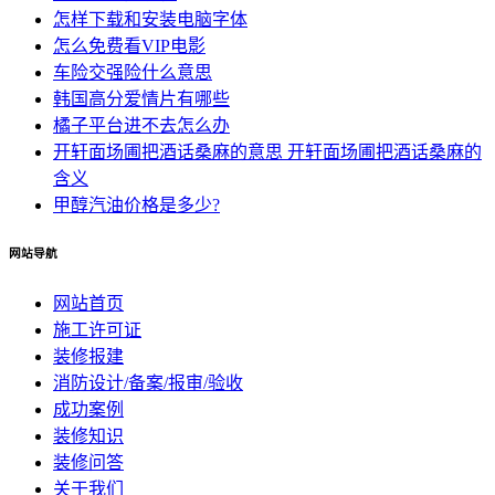
怎样下载和安装电脑字体
怎么免费看VIP电影
车险交强险什么意思
韩国高分爱情片有哪些
橘子平台进不去怎么办
开轩面场圃把酒话桑麻的意思 开轩面场圃把酒话桑麻的
含义
甲醇汽油价格是多少?
网站导航
网站首页
施工许可证
装修报建
消防设计/备案/报审/验收
成功案例
装修知识
装修问答
关于我们