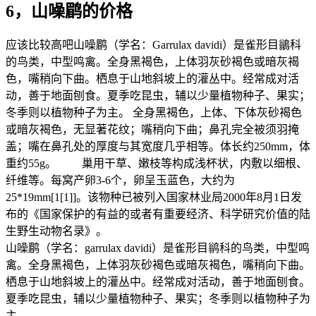
6，山噪鹛的价格
应该比较高吧山噪鹛（学名：Garrulax davidi）是雀形目鶲科
的鸟类，中型鸣禽。全身黑褐色，上体羽灰砂褐色或暗灰褐
色，嘴稍向下曲。栖息于山地斜坡上的灌丛中。经常成对活
动，善于地面刨食。夏季吃昆虫，辅以少量植物种子、果实；
冬季则以植物种子为主。 全身黑褐色，上体、下体灰砂褐色
或暗灰褐色，无显著花纹；嘴稍向下曲；鼻孔完全被须羽掩
盖；嘴在鼻孔处的厚度与其宽度几乎相等。体长约250mm，体
重约55g。 巢用干草、嫩枝等构成浅杯状，内敷以细根、
纤维等。每窝产卵3-6个，卵呈玉蓝色，大约为
25*19mm[1[1]]。该物种已被列入国家林业局2000年8月1日发
布的《国家保护的有益的或者有重要经济、科学研究价值的陆
生野生动物名录》。
山噪鹛（学名：garrulax davidi）是雀形目鹟科的鸟类，中型鸣
禽。全身黑褐色，上体羽灰砂褐色或暗灰褐色，嘴稍向下曲。
栖息于山地斜坡上的灌丛中。经常成对活动，善于地面刨食。
夏季吃昆虫，辅以少量植物种子、果实；冬季则以植物种子为
主。