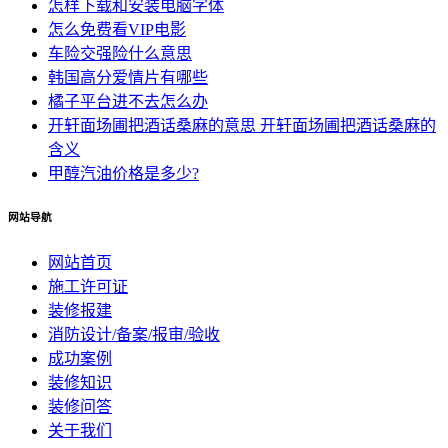
怎样下载和安装电脑字体
怎么免费看VIP电影
车险交强险什么意思
韩国高分爱情片有哪些
橘子平台进不去怎么办
开轩面场圃把酒话桑麻的意思 开轩面场圃把酒话桑麻的
含义
甲醇汽油价格是多少?
网站导航
网站首页
施工许可证
装修报建
消防设计/备案/报审/验收
成功案例
装修知识
装修问答
关于我们