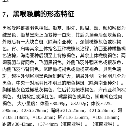
7，黑喉噪鹛的形态特征
黑喉噪鹛雌雄羽色相似。额基、眼先、眼周、颊、颏和喉概为
绒黑色，额基黑斑上面紧接一白斑，其后头顶至后颈灰蓝色，
外眼后有一大块白斑（除海南亚种），颈侧橄榄灰色或棕褐
色。背、肩等其余上体指名亚种橄榄灰沾绿，滇西亚种橄榄褐
色沾棕，海南亚种后颈至上背棕褐色，其余上体橄榄褐色；两
翅覆羽与背同色，飞羽黑褐色，外侧飞羽外翈灰色或银灰色，
内侧飞羽与背同色。尾暗橄榄褐色或橄榄灰褐色、具黑色端
斑，越往外侧尾羽黑色端斑越扩大，到最外侧一对尾羽几全为
黑色，中央一对尾羽具不明显的暗色横斑（除海南亚种外）。
胸橄榄灰色或橄榄灰褐色，往后转为橄榄褐色，海南亚种胸棕
褐色。 虹膜棕红或洋红色，嘴黑褐色或黑色，脚角褐色或肉
褐色。 大小量度：体重♂80-99g，♀82-92g；体长♂225-
290mm，♀236-278mm；嘴峰♂21.5-25mm，♀21.6-24mm；翅
♂108-118mm，♀103-2mm；尾♂116-135mm，♀108-118mm；
跗蹠♂38-43mm，♀37-44mm（滇南亚种）。（滇南亚种）。