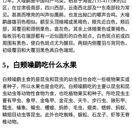
12年。大噪鹛是中国特产鸟类，栖息于海拔2135-4115米的山
区，在甘肃极南部，四川西部，云南西北部及**东南部较为常
见。甚高而嘹亮的叫声似鹰鹃，也发出拗口的嘟声合鸣。大噪
鹛雌雄羽色相似。额至头顶暗褐或黑褐色，眼先近白色，颊后
部，耳覆羽和颈侧栗色，翕灰色。其余上体暗栗色或栗褐色，
每枚羽毛在端部都有一近似圆形的白色斑点，白色斑点前或四
周围有黑色，使白色斑点尤为醒目。两翅内侧覆羽与背同色，
初级覆羽和大覆羽黑色具白色端斑。
5，白颊噪鹛吃什么水果
白颊噪鹛主食的是昆虫和昆虫的幼虫但也会吃一些植物果实或
者种子，所以水果也是会吃的。白颊噪鹛吃的主要以昆虫和昆
虫幼虫等动物性食物为食，也吃植物果实和种子。所吃昆虫主
要有甲虫、象甲、金龟甲、金花虫、天牛、步行虫、锹形甲、
瓢虫、蝽象、蝗虫、蠼螋、蚂蚱、毛虫、蛾类、蟋蟀、蚂蚁、
鳞翅目幼虫等昆虫。此外也吃蜘蛛、蜈蚣、石龙子、虾等无脊
椎动物。