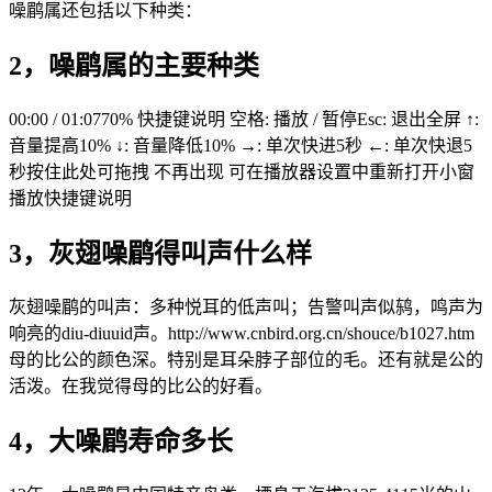
噪鹛属还包括以下种类：
2，噪鹛属的主要种类
00:00 / 01:0770% 快捷键说明 空格: 播放 / 暂停Esc: 退出全屏 ↑:
音量提高10% ↓: 音量降低10% →: 单次快进5秒 ←: 单次快退5
秒按住此处可拖拽 不再出现 可在播放器设置中重新打开小窗
播放快捷键说明
3，灰翅噪鹛得叫声什么样
灰翅噪鹛的叫声：多种悦耳的低声叫；告警叫声似鸫，鸣声为
响亮的diu-diuuid声。http://www.cnbird.org.cn/shouce/b1027.htm
母的比公的颜色深。特别是耳朵脖子部位的毛。还有就是公的
活泼。在我觉得母的比公的好看。
4，大噪鹛寿命多长