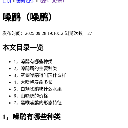
首页
>
装修知识
>
噪鹛（噪鹛）
噪鹛（噪鹛）
发布时间：2025-09-28 19:10:12
浏览次数：
27
本文目录一览
1，噪鹛有哪些种类
2，噪鹛属的主要种类
3，灰翅噪鹛得叫声什么样
4，大噪鹛寿命多长
5，白颊噪鹛吃什么水果
6，山噪鹛的价格
7，黑喉噪鹛的形态特征
1，噪鹛有哪些种类