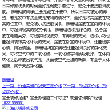
日常修剪枝条的时候最好是佩戴手套进行，避免汁液接触到皮
肤。 膨珊瑚的毒素主要是藏在汁液中，所以日常可放心的养
殖，若是家中有孩童或是宠物的情况下，最好是将其摆放在较
高的位置中，避免被小孩接触误食，膨珊瑚摆放在室内的环境
中，可起到很高的观赏作用。 膨珊瑚植株是绿色的，适合摆
放在电脑桌旁，可缓解眼视疲劳，有养眼的效果，植株小巧也
能起到装饰美化环境的效果，摆放在卧室的环境中，还能缓解
心情，陶冶情操。 膨珊瑚胡室内养殖还能起到良好的净化效
果，可将空气中的二氧化碳、一氧化碳等物质吸收掉，在体内
转化之后释放出氧气是，从而使空气更加的新鲜，有益于人体
健康，属于天然净化器。
膨珊瑚
上一篇：奶油美洲白冠天竺鼠价格
下一篇：钟点房价格（钟
点房价格）
需要装修报建？需要办理施工许可证？欢迎咨询客户经理
18221559551