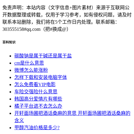
免责声明：本站内容（文字信息+图片素材）来源于互联网公
开数据整理或转载，仅用于学习参考，如有侵权问题，请及时
联系本站删除，我们将在5个工作日内处理。联系邮箱：
303555158#qq.com（把#换成@）
百科知识
碳酸钠是属于碱还是属于盐
cm是什么意思
微博怎么能涨粉
怎样下载和安装电脑字体
怎么免费看VIP电影
车险交强险什么意思
韩国高分爱情片有哪些
橘子平台进不去怎么办
开轩面场圃把酒话桑麻的意思 开轩面场圃把酒话桑麻的
含义
甲醇汽油价格是多少?