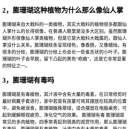
2，膨珊瑚这种植物为什么那么像仙人掌
膨珊瑚来自大戟科的一类植物，其实大戟科的植物很多都跟仙
人掌什么的长得很像，在普通人眼里是没多大区别。虽然膨珊
瑚外形很像仙人掌类植物，但是它是大戟科大戟属的，跟仙人
掌没什么关系。膨珊瑚枝条呈现绿色，像香肠，又像蜡烛，有
很多的分枝，膨珊瑚的分枝上也会长一些雀舌状的小叶子。膨
珊瑚的叶子会早脱，留下凸起的黑色“疤痕”，这是它非常显著
的特征之一。
3，膨珊瑚有毒吗
膨珊瑚是有毒植物，其汁液中含有大量的毒素，在日常修剪时
最好佩戴手套进行，家中若是有孩童可将其摆放在较高的位置
中，避免被误食，膨珊瑚植株翠绿，适合摆放在电脑桌旁，可
起到缓解眼视疲劳、净化空气的效果。 膨珊瑚有毒 膨珊瑚是
常见的多肉植物，四季常青起到很高的观赏作用，那么膨珊瑚
有毒吗，膨珊瑚是有毒植物，汁液中含有大量的毒素，所以在