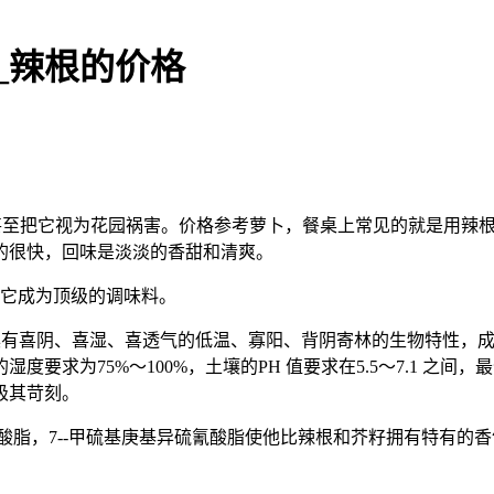
_辣根的价格
至把它视为花园祸害。价格参考萝卜，餐桌上常见的就是用辣根制
的很快，回味是淡淡的香甜和清爽。
它成为顶级的调味料。
具有喜阴、喜湿、喜透气的低温、寡阳、背阴寄林的生物特性，成活
度要求为75%～100%，土壤的PH 值要求在5.5～7.1 之
极其苛刻。
酸脂，7--甲硫基庚基异硫氰酸脂使他比辣根和芥籽拥有特有的香