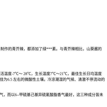
作的青芥辣，都添加了绿***素。与青芥辣相比，山葵酱的
温度-7℃～ 28℃，生长温度7℃～21℃，最佳生长日均温度
间，最佳为6.5 左右的微酸性土壤。冷凉潮湿的气候、清澈不停流动的
气，而以6--甲硫基己基异硫氰酸脂香气最好，这三种成分皆未