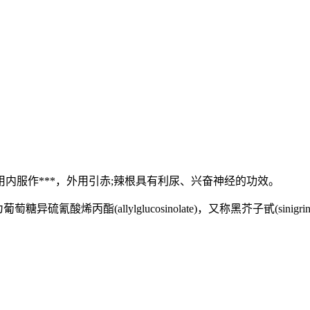
服作***，外用引赤;辣根具有利尿、兴奋神经的功效。
氰酸烯丙酯(allylglucosinolate)，又称黑芥子甙(sinigrin