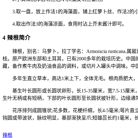
3.取一盘，放上作法1的海藻面，铺上红萝卜丝、作法2的
4.取出作法3的海藻凉面，食用时沾上芥末酱汁即可。
4 辣根简介
辣根，别名：马萝卜，拉丁学名：Armoracia rusti
枝。原产欧洲东部和土耳其，已有2000多年的栽培历史。中国
藏，备作煮牛肉及奶油食品的调料，或切片入罐头中调味。中
多年生直立草本，高达1米上下，全体无毛。根肉质肥大，
基生叶长圆形或长圆状卵形，长15-35厘米，宽7.5-15
生叶无柄或有短柄，下部的叶长圆形至长圆状披针形，边缘通
花序排列成圆锥状;花多数，花梗纤细，长4-5毫米;萼片直立
钝圆或带波状，脉纹明显，基部渐狭呈爪;短雄蕊长约1毫米，
辣根