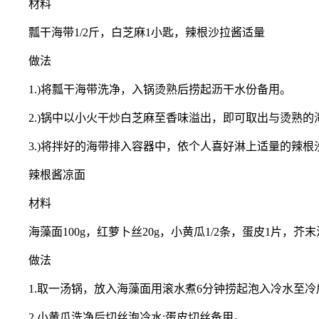
材料
瓢干海带1/2斤，白芝麻1小匙，辣根沙拉酱适量
做法
1.)将瓢干海带洗净，入锅烫熟后捞起沥干水份备用。
2.)锅中以小火干炒白芝麻至香味溢出，即可取出与烫熟的
3.)将拌好的海带排入容器中，依个人喜好淋上适量的辣根
辣根酱凉面
材料
海藻面100g，红萝卜丝20g，小黄瓜1/2条，蛋皮1片，芥末
做法
1.取一汤锅，放入海藻面用滚水煮6分钟捞起泡入冷水至冷
2.小黄瓜洗净后切丝泡冷水;蛋皮切丝备用。