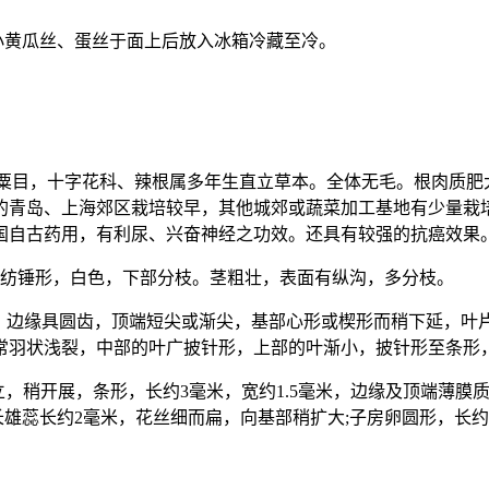
小黄瓜丝、蛋丝于面上后放入冰箱冷藏至冷。
cana.属罂粟目，十字花科、辣根属多年生直立草本。全体无毛。根
的青岛、上海郊区栽培较早，其他城郊或蔬菜加工基地有少量栽培。根
国自古药用，有利尿、兴奋神经之功效。还具有较强的抗癌效果
纺锤形，白色，下部分枝。茎粗壮，表面有纵沟，多分枝。
厘米，边缘具圆齿，顶端短尖或渐尖，基部心形或楔形而稍下延，叶
常羽状浅裂，中部的叶广披针形，上部的叶渐小，披针形至条形
，稍开展，条形，长约3毫米，宽约1.5毫米，边缘及顶端薄膜质
长雄蕊长约2毫米，花丝细而扁，向基部稍扩大;子房卵圆形，长