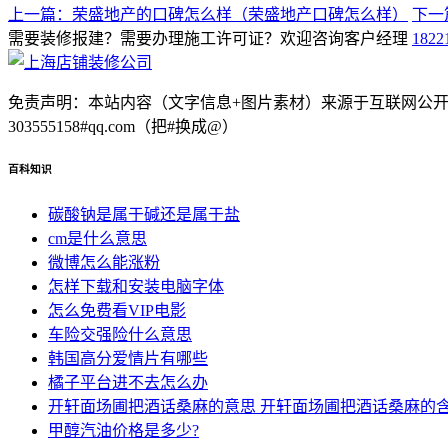
上一篇：荣盛地产的口碑怎么样（荣盛地产口碑怎么样）
下一
需要装修报建？需要办理施工许可证？欢迎咨询客户经理
1822
免责声明：本站内容（文字信息+图片素材）来源于互联网公
303555158#qq.com（把#换成@）
百科知识
碳酸钠是属于碱还是属于盐
cm是什么意思
微博怎么能涨粉
怎样下载和安装电脑字体
怎么免费看VIP电影
车险交强险什么意思
韩国高分爱情片有哪些
橘子平台进不去怎么办
开轩面场圃把酒话桑麻的意思 开轩面场圃把酒话桑麻的
甲醇汽油价格是多少?