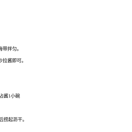
海带拌匀。
沙拉酱即可。
沾酱1小碗
后捞起沥干。