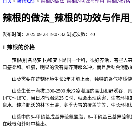
首页
>
装修知识
>
辣根的做法_辣根的功效与作用_辣根的价格
辣根的做法_辣根的功效与作用
发布时间：2025-09-28 19:07:32
浏览次数：
40
1 辣根的价格
辣根(别名马萝卜)和萝卜是同一个科，很好养活，有些人甚
口感柔和、细腻，明显的没有青芥辣那么冲，而且后劲会消散
山葵需要在苛刻环境生长2年才能上桌，独特的香气物质使
山葵生长于海拔1300-2500 米冷凉潮湿的高山和野溪谷，
14℃～18℃，当日均气温达25℃时，就会出现病害，生态环境的湿
泉水、纯净肥沃的林下土壤，冬季大雪的覆盖等等，生长环境
山葵中的5--甲硫基戊基异硫氰酸脂，6--甲硫基己基异硫氰
在辣根和芥籽中检出。