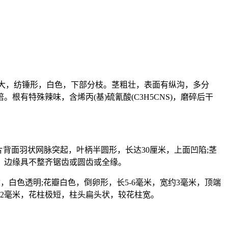
肉质肥大，纺锤形，白色，下部分枝。茎粗壮，表面有纵沟，多分
有特殊辣味，含烯丙(基)硫氰酸(C3H5CNS)，磨碎后干
。
片背面羽状网脉突起，叶柄半圆形，长达30厘米，上面凹陷;茎
，边缘具不整齐锯齿或圆齿或全缘。
，白色透明;花瓣白色，倒卵形，长5-6毫米，宽约3毫米，顶端
约2毫米，花柱极短，柱头扁头状，较花柱宽。