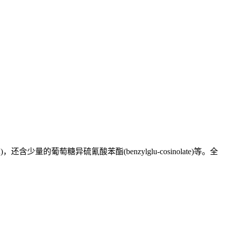
)，还含少量的葡萄糖异硫氰酸苯酯(benzylglu-cosinolate)等。全