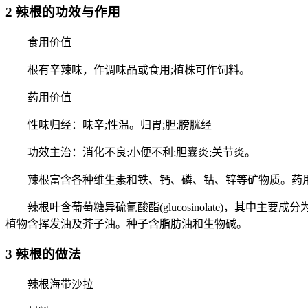
2 辣根的功效与作用
食用价值
根有辛辣味，作调味品或食用;植株可作饲料。
药用价值
性味归经：味辛;性温。归胃;胆;膀胱经
功效主治：消化不良;小便不利;胆囊炎;关节炎。
辣根富含各种维生素和铁、钙、磷、钴、锌等矿物质。药用内
辣根叶含葡萄糖异硫氰酸酯(glucosinolate)，其中主要成分为葡萄糖异硫
植物含挥发油及芥子油。种子含脂肪油和生物碱。
3 辣根的做法
辣根海带沙拉