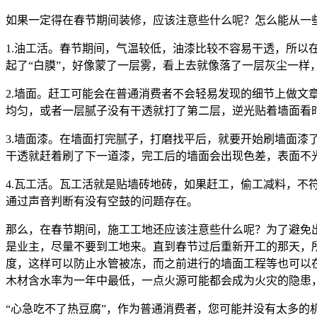
如果一定得在春节期间装修，应该注意些什么呢？怎么能从一
1.油工活。春节期间，气温较低，油漆比较不容易干透，所
起了“白膜”，好像蒙了一层雾，看上去就像落了一层灰尘一样
2.墙面。赶工可能会在普通消费者不会轻易发现的细节上做
均匀，或者一层腻子没有干透就打了第二层，逆光贴着墙面看
3.墙面漆。在墙面打完腻子，打磨找平后，就要开始刷墙面
干透就赶着刷了下一道漆，完工后的墙面会出现色差，表面不
4.瓦工活。瓦工活就是贴墙砖地砖，如果赶工，偷工减料，
通过声音判断有没有空鼓的问题存在。
那么，在春节期间，施工工地还应该注意些什么呢？为了避免
是业主，尽量不要到工地来。直到春节过后重新开工的那天，
度，这样可以防止水管被冻，而之前进行的墙面工程等也可以
木材含水率为一年中最低，一点火源可能都会成为火灾的隐患
“心急吃不了热豆腐”，作为普通消费者，您可能并没有太多的