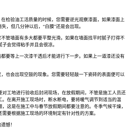
。在检验油工活质量的时候，您需要逆光观察漆面，如果漆面上
失，但几分钟以后，“白膜”还是会出现。
求不管墙面有多大都要平整光滑。如果在墙面找平时腻子打得不
腻子会觉得粘手并且会很凉。
前都要等上一次漆干透后才能进行下一步。如果上一道漆还没有
度，也会出现空鼓的现象。您需要轻轻敲一下瓷砖的表面便可以
要对工地进行验收后封闭现场，在放假期间，不管是施工人员还
工。在离开施工现场时，断水断电，要将暖气调节到适当的温
题，这是在施工中与春节放假期间都要注意的。冬季气候干燥，
还需要根据施工现场的环境制定有针对性的方案。
的遗憾！