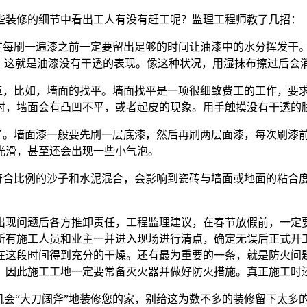
些装修的细节中看出工人有没有赶工呢？监理工程师教了几招：
以在每刷一遍漆之前一定要留出足够的时间让油漆中的水分挥发干
，这就是油漆没有干透的表现。像这种状况，用湿抹布擦过后会消
文章，比如，墙面的找平。墙面找平是一项很细致费工的工作，要
时，墙面会有凸凹不平，或者起皮的现象。用手触摸没有干透的
漆了。墙面漆一般要先刷一层底漆，然后再刷两层面漆，每次刷漆
光滑，甚至还会出现一些小气泡。
不符合比例的沙子和水泥混合，会影响到瓷砖与墙面或地面的粘合
出现问题后各方推卸责任，工程监理建议，在春节放假前，一定
所有施工人员和业主一并进入现场进行清点，确定无误后正式开
在这段时间得到充分的干燥。还有最为重要的一条，就是防火问
，因此施工工地一定要常备灭火器并做好防火措施。真正施工时
机会“大刀阔斧”地装修您的家，别给这为数不多的装修留下太多