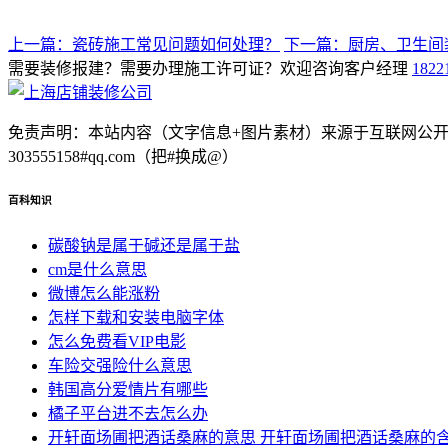
上一篇：瓷砖施工常见问题如何处理？
下一篇：厨房、卫生间
需要装修报建？需要办理施工许可证？欢迎咨询客户经理
1822
免责声明：本站内容（文字信息+图片素材）来源于互联网公
303555158#qq.com（把#换成@）
百科知识
碳酸钠是属于碱还是属于盐
cm是什么意思
微博怎么能涨粉
怎样下载和安装电脑字体
怎么免费看VIP电影
车险交强险什么意思
韩国高分爱情片有哪些
橘子平台进不去怎么办
开轩面场圃把酒话桑麻的意思 开轩面场圃把酒话桑麻的