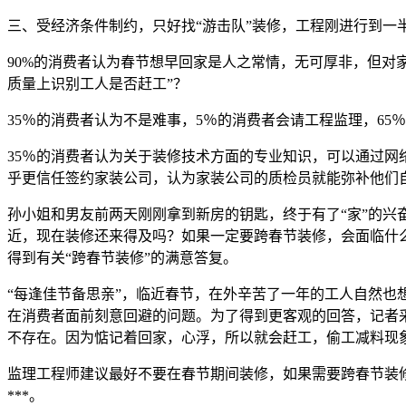
三、受经济条件制约，只好找“游击队”装修，工程刚进行到一
90%的消费者认为春节想早回家是人之常情，无可厚非，但对
质量上识别工人是否赶工”？
35％的消费者认为不是难事，5％的消费者会请工程监理，65
35％的消费者认为关于装修技术方面的专业知识，可以通过
乎更信任签约家装公司，认为家装公司的质检员就能弥补他们
孙小姐和男友前两天刚刚拿到新房的钥匙，终于有了“家”的
近，现在装修还来得及吗？如果一定要跨春节装修，会面临什
得到有关“跨春节装修”的满意答复。
“每逢佳节备思亲”，临近春节，在外辛苦了一年的工人自然也
在消费者面前刻意回避的问题。为了得到更客观的回答，记者
不存在。因为惦记着回家，心浮，所以就会赶工，偷工减料现
监理工程师建议最好不要在春节期间装修，如果需要跨春节装
***。