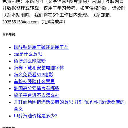
免责声明：本站内容（文字信息+图片素材）来源于互联网公
开数据整理或转载，仅用于学习参考，如有侵权问题，请及时
联系本站删除，我们将在5个工作日内处理。联系邮箱：
303555158#qq.com（把#换成@）
百科知识
碳酸钠是属于碱还是属于盐
cm是什么意思
微博怎么能涨粉
怎样下载和安装电脑字体
怎么免费看VIP电影
车险交强险什么意思
韩国高分爱情片有哪些
橘子平台进不去怎么办
开轩面场圃把酒话桑麻的意思 开轩面场圃把酒话桑麻的
含义
甲醇汽油价格是多少?