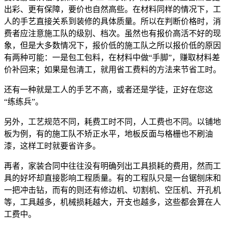
出彩、更有保障，要价也自然高些。在材料同样的情况下，工
人的手艺直接关系到装修的具体质量。所以在判断价格时，消
费者应注意施工队的级别、档次。虽然也有报价高活不好的现
象，但是大多数情况下，报价低的施工队之所以报价低的原因
有两种可能：一是包工包料，在材料中做“手脚”，赚取材料差
价补回来；如果是包清工，就用省工费料的方法来节省工时。
还有一种就是工人的手艺不高，或者还是学徒，正好在您这
“练练兵”。
另外，工艺规范不同，耗费工时不同，人工费也不同。以铺地
板为例，有的施工队不矫正水平，地板反面与格栅也不刷油
漆，这样工时就要省许多。
再者，家装合同中往往没有明确列出工具损耗的费用，然而工
具的好坏却直接影响工程质量。有的工程队只是一台锯刨床和
一把冲击钻，而有的则还有修边机、切割机、空压机、开孔机
等，工具越多，机械损耗越大，开支也越多，这些都会算在人
工费中。