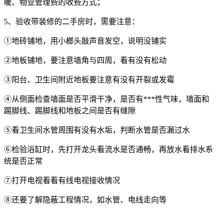
暖、物业管理费的收费方式；
5、验收带装修的二手房时，需要注意：
①地砖铺地，用小榔头敲声音发空，说明没铺实
②地板铺地，要注意墙角与四周，看有没有松动
③阳台、卫生间附近地板要注意有没有开裂或发霉
④从侧面检查墙面是否平滑干净，是否有***性气味，墙面和
踢脚线、踢脚线和地板之间是否有缝隙
⑤看卫生间水管周围有没有水垢，判断水管是否漏过水
⑥检验浴缸时，先打开龙头看流水是否通畅，再放水看排水系
统是否正常
⑦打开电视看看有线电视接收情况
⑧还要了解隐蔽工程情况，如水管、电线走向等