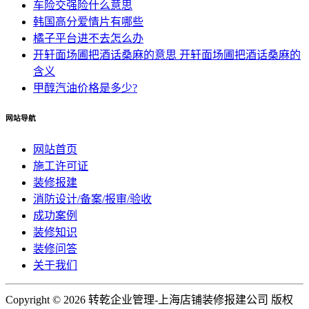
车险交强险什么意思
韩国高分爱情片有哪些
橘子平台进不去怎么办
开轩面场圃把酒话桑麻的意思 开轩面场圃把酒话桑麻的
含义
甲醇汽油价格是多少?
网站导航
网站首页
施工许可证
装修报建
消防设计/备案/报审/验收
成功案例
装修知识
装修问答
关于我们
Copyright ©
2026 转乾企业管理-上海店铺装修报建公司 版权