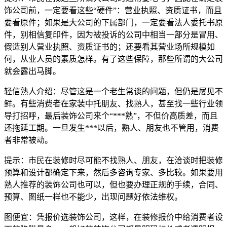
饰公司前，一定要看这些“硬件”：营业执照、资质证书，而且
要看原件；如果是大公司的下属部门，一定要看法人委托书原
件，别相信复印件，因为被投诉的公司中相当一部分是冒用、
假造别人营业执照、资质证书的；还要看其营业场所规模如
何，从业人员的素质怎样。有了这些保障，那些所谓的大公司
就会露出马脚。
轻信熟人介绍：尽管这是一个老生常谈的问题，但仍是屡见不
鲜。有些消费者在家装中托朋友、找熟人，甚至找一些行业领
导打招呼，最后装饰公司来个“***熟”，不但价高质差，而且
还拖延工期。一旦发生***以后，熟人、朋友也不管用，消费
者非常被动。
提示：市民在装修时尽可能不找熟人、朋友，在洽谈时把装修
预算和设计都确定下来，然后多咨询专家、多比较。如果要用
熟人推荐的装饰公司也可以，但也要办理正规的手续，合同、
预算、图纸一样也不能少，出现问题好依法维权。
图便宜：凭报价选装饰公司，这样，在装修报价中给消费者设