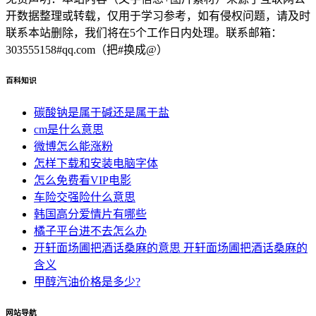
开数据整理或转载，仅用于学习参考，如有侵权问题，请及时
联系本站删除，我们将在5个工作日内处理。联系邮箱：
303555158#qq.com（把#换成@）
百科知识
碳酸钠是属于碱还是属于盐
cm是什么意思
微博怎么能涨粉
怎样下载和安装电脑字体
怎么免费看VIP电影
车险交强险什么意思
韩国高分爱情片有哪些
橘子平台进不去怎么办
开轩面场圃把酒话桑麻的意思 开轩面场圃把酒话桑麻的
含义
甲醇汽油价格是多少?
网站导航