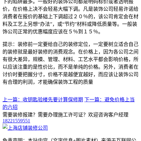
下的陷阱最多。一般好的装饰公司都是明码标价或者透明报
价，在价格上决不会轻易大幅下调。凡是装饰公司轻易许诺给
消费者在报价的基础上下调超过２０％的，该公司肯定会在材
料及工艺上另想“办法”，或“节约”材料或降低质量等。一般装
饰公司正常的优惠幅度应该在５％到１５％。
提示：装修前一定要给自己的装修定位，一定要树立适合自己
的装修就是最好装修的消费观念。在价格上，因为各公司之间
有很大差异，规模、管理、材料、工艺水平都会影响价格，所
以应该注重的是性价比，而不是单纯的价格。另外，消费者在
讨价时要把握分寸，价格不是越便宜越好，而应该让装饰公司
有合理的利润，才能确保装饰工程的质量
上一篇：收钥匙验楼先要计算保修期
下一篇：避免价格上当
的六招
需要装修报建？需要办理施工许可证？欢迎咨询客户经理
18221559551
免责声明：本站内容（文字信息+图片素材）来源于互联网公