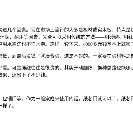
察这几个因素。现在市场上流行的大多是板材或实木板，特点是
实考虑到环保、耐用等因素，完全可以采用传统的方法――用砖砌。用
冲洗也不怕水泡。这样一套下来，4000多元钱基本上就够了，比
忽低，到最后没钱了就凑合买，这是不对的。一定要在买材料之
好看。可是腰线往往是很贵的，其实开动脑筋，换种思路也能够
效果，还省下了不少钱。
包镶门等。作为一般家庭来使用的话，纸芯门就可以了。纸芯门的
一样了。