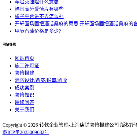
车险交强险什么意思
韩国高分爱情片有哪些
橘子平台进不去怎么办
开轩面场圃把酒话桑麻的意思 开轩面场圃把酒话桑麻的
甲醇汽油价格是多少?
网站导航
网站首页
施工许可证
装修报建
消防设计/备案/报审/验收
成功案例
装修知识
装修问答
关于我们
Copyright ©
2026 转乾企业管理-上海店铺装修报建公司 版权所
黔ICP备2023009682号