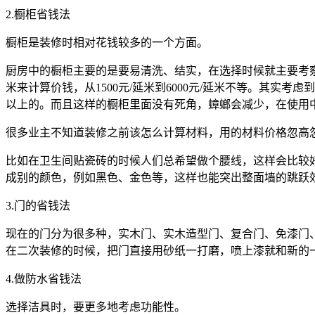
2.橱柜省钱法
橱柜是装修时相对花钱较多的一个方面。
厨房中的橱柜主要的是要易清洗、结实，在选择时候就主要考
米来计算价钱，从1500元/延米到6000元/延米不等。其
以上的。而且这样的橱柜里面没有死角，蟑螂会减少，在使用中用水
很多业主不知道装修之前该怎么计算材料，用的材料价格忽高
比如在卫生间贴瓷砖的时候人们总希望做个腰线，这样会比较
成别的颜色，例如黑色、金色等，这样也能突出整面墙的跳跃
3.门的省钱法
现在的门分为很多种，实木门、实木造型门、复合门、免漆门、
在二次装修的时候，把门直接用砂纸一打磨，喷上漆就和新的
4.做防水省钱法
选择洁具时，要更多地考虑功能性。