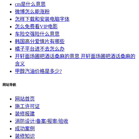
cm是什么意思
微博怎么能涨粉
怎样下载和安装电脑字体
怎么免费看VIP电影
车险交强险什么意思
韩国高分爱情片有哪些
橘子平台进不去怎么办
开轩面场圃把酒话桑麻的意思 开轩面场圃把酒话桑麻的
含义
甲醇汽油价格是多少?
网站导航
网站首页
施工许可证
装修报建
消防设计/备案/报审/验收
成功案例
装修知识